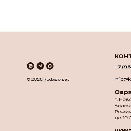
КОН
+7 (9
info@ko
© 2026 Кофелидер
Сер
г. Нов
Бедног
Режим
до 19:
Пунк