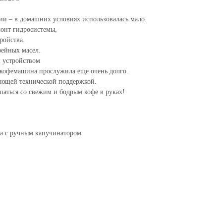
и – в домашних условиях использовалась мало.
онт гидросистемы,
ройства.
фейных масел.
 устройством
 кофемашина прослужила еще очень долго.
ующей технической поддержкой.
паться со свежим и бодрым кофе в руках!
а с ручным капучинатором