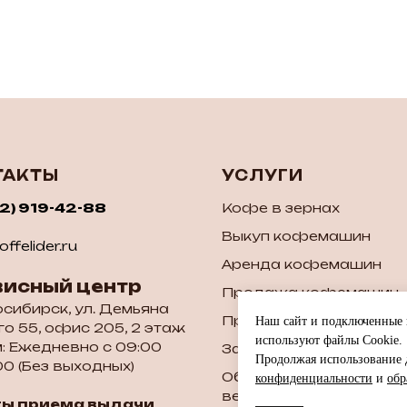
ТАКТЫ
УСЛУГИ
52) 919-42-88
Кофе в зернах
Выкуп кофемашин
ffelider.ru
Аренда кофемашин
висный центр
Продажа кофемашин
осибирск, ул. Демьяна
Продажа б/у кофема
Наш сайт и подключенные к
о 55, офис 205, 2 этаж
используют файлы Cookie.
: Ежедневно с 09:00
Запчасти для кофема
Продолжая использование д
00 (Без выходных)
Обслуживание и ремон
конфиденциальности
и
обр
вендинговых аппарато
ты приема выдачи