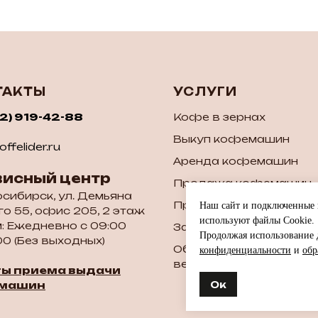
ТАКТЫ
УСЛУГИ
52) 919-42-88
Кофе в зернах
Выкуп кофемашин
ffelider.ru
Аренда кофемашин
висный центр
Продажа кофемашин
осибирск, ул. Демьяна
Продажа б/у кофема
Наш сайт и подключенные к
о 55, офис 205, 2 этаж
используют файлы Cookie.
: Ежедневно с 09:00
Запчасти для кофема
Продолжая использование д
00 (Без выходных)
Обслуживание и ремон
конфиденциальности
и
обр
вендинговых аппарато
ты приема выдачи
Ок
машин