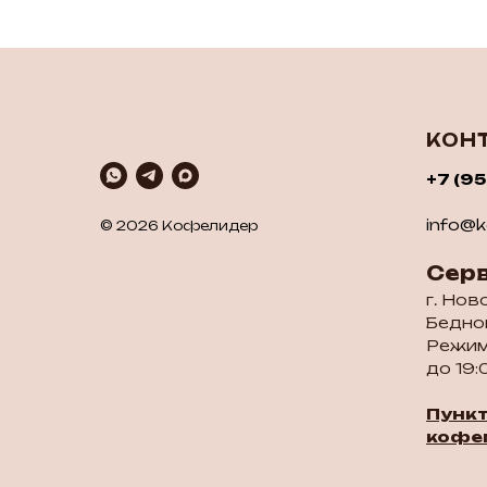
КОН
+7 (9
info@ko
© 2026 Кофелидер
Сер
г. Нов
Бедног
Режим
до 19:
Пунк
кофе