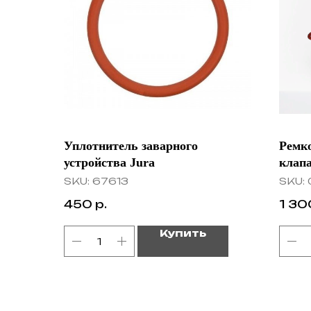
Уплотнитель заварного
Ремк
устройства Jura
клапа
SKU:
67613
SKU:
450
р.
1 30
Купить