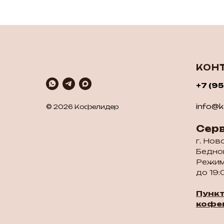
КОН
+7 (9
info@ko
© 2026 Кофелидер
Сер
г. Нов
Бедног
Режим
до 19:
Пунк
кофе