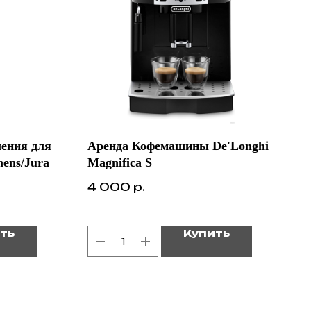
ления для
Аренда Кофемашины De'Longhi
ens/Jura
Magnifica S
4 000
р.
ть
Купить