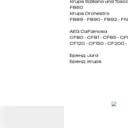
Krups Siziliana und Tosc
F860
Krups Orchestro
F889 - F890 - F892 - FN
AEG CaFamosa
CF80 - CF81 - CF85 - CF
CF120 - CF150 - CF200 
Бренд: Jura
Бренд: Krups