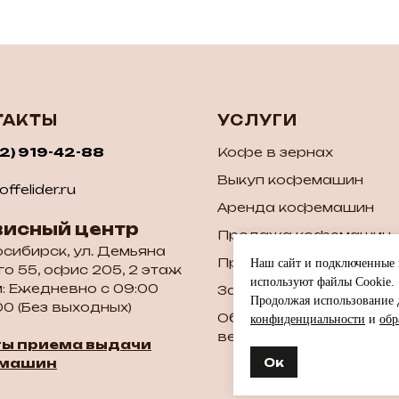
ТАКТЫ
УСЛУГИ
52) 919-42-88
Кофе в зернах
Выкуп кофемашин
ffelider.ru
Аренда кофемашин
висный центр
Продажа кофемашин
осибирск, ул. Демьяна
Продажа б/у кофема
Наш сайт и подключенные к
о 55, офис 205, 2 этаж
используют файлы Cookie.
: Ежедневно с 09:00
Запчасти для кофема
Продолжая использование д
00 (Без выходных)
Обслуживание и ремон
конфиденциальности
и
обр
вендинговых аппарато
ты приема выдачи
Ок
машин