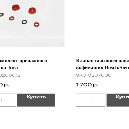
омплект дренажного
Клапан высокого дав
на Jura
кофемашин Bosch/Siem
0206012
SKU:
0207006
0
р.
1 700
р.
Купить
Купи