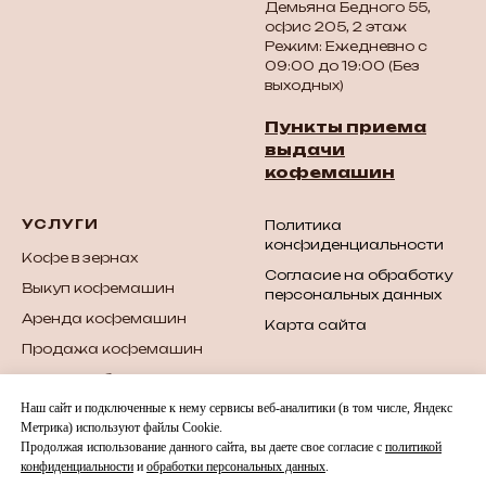
Демьяна Бедного 55,
офис 205, 2 этаж
Режим: Ежедневно с
09:00 до 19:00 (Без
выходных)
Пункты приема
выдачи
кофемашин
УСЛУГИ
Политика
конфиденциальности
Кофе в зернах
Согласие на обработку
Выкуп кофемашин
персональных данных
Аренда кофемашин
Карта сайта
Продажа кофемашин
Продажа б/у
кофемашин
Наш сайт и подключенные к нему сервисы веб-аналитики (в том числе, Яндекс
Метрика) используют файлы Cookie.
Запчасти для
Продолжая использование данного сайта, вы даете свое согласие с
политикой
кофемашин
конфиденциальности
и
обработки персональных данных
.
Обслуживание и ремонт