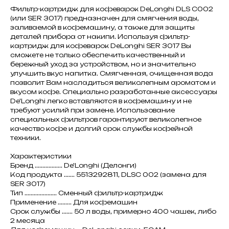
Фильтр-картридж для кофеварок DeLonghi DLS C002
(или SER 3017) предназначен для смягчения воды,
заливаемой в кофемашину, а также для защиты
деталей прибора от накипи. Используя фильтр-
картридж для кофеварок DeLonghi SER 3017 Вы
сможете не только обеспечить качественный и
бережный уход за устройством, но и значительно
улучшить вкус напитка. Смягченная, очищенная вода
позволит Вам насладиться великолепным ароматом и
вкусом кофе. Специально разработанные аксессуары
De'Longhi легко вставляются в кофемашину и не
требуют усилий при замене. Использование
специальных фильтров гарантируют великолепное
качество кофе и долгий срок службы кофейной
техники.
Характеристики
Бренд .................. De'Longhi (Делонги)
Код продукта ....... 5513292811, DLSC 002 (замена для
SER 3017)
Тип ..................... Сменный фильтр-картридж
Применение ......... Для кофемашин
Срок службы ....... 50 л воды, примерно 400 чашек, либо
2 месяца