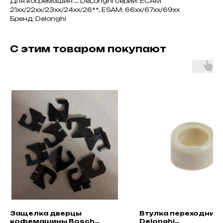
Для кофемашин ... DeLonghi серии: ECAM
21xx/22xx/23xx/24xx/26**, ESAM: 66xx/67xx/69xx
Бренд: Delonghi
С этим товаром покупают
Защелка дверцы
Втулка переходник
кофемашины Bosch
Delonghi