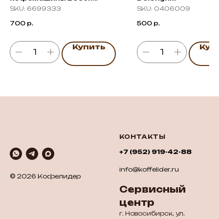
Verocup 100/300 /
ESAM/ECAM/ETAM
SKU:
6699333
SKU:
0406009
Siemens
700
р.
500
р.
Купить
Куп
КОНТАКТЫ
+7 (952) 919-42-88
info@koffelider.ru
© 2026 Кофелидер
Сервисный
центр
г. Новосибирск, ул.