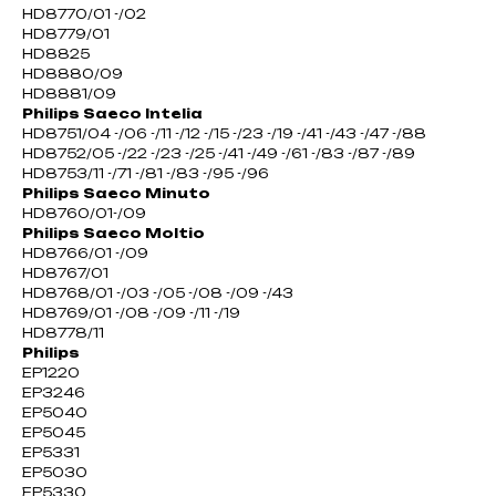
HD8770/01 -/02
HD8779/01
HD8825
HD8880/09
HD8881/09
Philips Saeco Intelia
HD8751/04 -/06 -/11 -/12 -/15 -/23 -/19 -/41 -/43 -/47 -/88
HD8752/05 -/22 -/23 -/25 -/41 -/49 -/61 -/83 -/87 -/89
HD8753/11 -/71 -/81 -/83 -/95 -/96
Philips Saeco Minuto
HD8760/01-/09
Philips Saeco Moltio
HD8766/01 -/09
HD8767/01
HD8768/01 -/03 -/05 -/08 -/09 -/43
HD8769/01 -/08 -/09 -/11 -/19
HD8778/11
Philips
EP1220
EP3246
EP5040
EP5045
EP5331
EP5030
EP5330