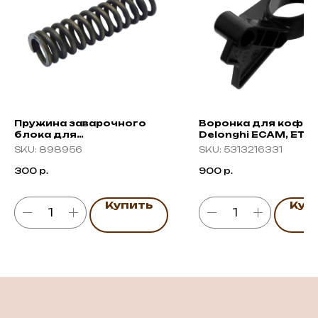
Пружина заварочного
Воронка для кофе
блока для
Delonghi ECAM, ETA
Bosch/Siemens, 22025505
SKU:
898956
SKU:
5313216331
300
р.
900
р.
Купить
Куп