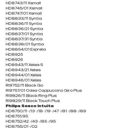
HD8743/11 Xsmall
HD8745/01 Xsmall
HD8747/01 Xsmall
HD8833/11 Syntia
HD8836/11 Syntia
HD8836/21 Syntia
HD8837/01 Syntia
HD8837/31 Syntia
HD8838/01 Syntia
HD8854/01 Exprelia
HD8925
HD8926
HD8943/11 Xelsis S
HD8943/21 Xelsis
HD8944/01 Xelsis
HD8946/01 Xelsis
RI9752/11 Black Go
RI9757/01 Odea Cappuccino Giro Plus
RI9826/11 Black Ring Plus
RI9829/11 Black Touch Plus
Philips Saeco Intuita
HD8750/11 -/13 -/18 -/19 -/47 -/81 -/88 -/89
HD8751/95
HD8752/42 -/43 -/85 -/95
HD8755/01 -/02