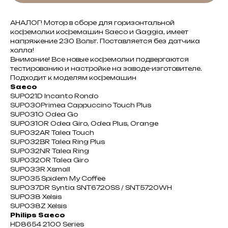
АНАЛОГ! Мотор в сборе для горизонтальной
кофемолки кофемашин Saeco и Gaggia, имеет
напряжение 230 Вольт. Поставляется без датчика
холла!
Внимание! Все новые кофемолки подвергаются
тестированию и настройке на заводе-изготовителе.
Подходит к моделям кофемашин
Saeco
SUP021D Incanto Rondo
SUP030Primea Cappuccino Touch Plus
SUP031O Odea Go
SUP031OR Odea Giro, Odea Plus, Orange
SUP032AR Talea Touch
SUP032BR Talea Ring Plus
SUP032NR Talea Ring
SUP032OR Talea Giro
SUP033R Xsmall
SUP035 Spidem My Coffee
SUP037DR Syntia SNT6720SS / SNT5720WH
SUP038 Xelsis
SUP038Z Xelsis
Philips Saeco
HD8654 2100 Series