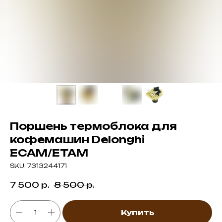
Поршень термоблока для
кофемашин Delonghi
ECAM/ETAM
SKU:
7313244171
7 500
р.
8 500
р.
Купить