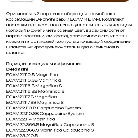
Оригинальный поршень в сборе для термоблока
кофемашин Delonghi серии ECAM и ETAM. Комплект
поставки включает поршень с уплотнительным кольцом
(который может иметь разный цвет, в зависимости от
партии поставки, см. фото), заварочное сито, клапан
крема и пластиковый корпус, включающий соединения
шлангов, микропереключатель и два силиконовых
шланга.
Подходит к моделям кофемашин
Delonghi
ECAM21.110.B Magnifica
ECAM21.110.SB Magnifica
ECAM21.116.B Magnifica S
ECAM21.116.SB Magnifica S
ECAM21.117.B Magnifica
ECAM21.117.SB Magnifica S
ECAM22.110.B Cappuccino System
ECAM22.110.SB Cappuccino System
ECAM22.114 Magnifica
ECAM22.366.B Magnifica Cappuccino S
ECAM22.366.S Magnifica Cappuccino S
ECAM23.210.B