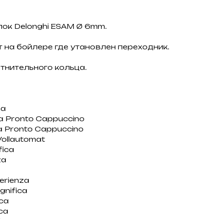
ок Delonghi ESAM Ø 6mm.
 на бойлере где утановлен переходник.
тнительного кольца.
na
a Pronto Cappuccino
a Pronto Cappuccino
ollautomat
fica
za
perienza
gnifica
ica
ca