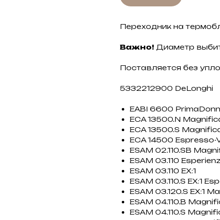
Переходник на термобл
Важно!
Диаметр выбит
Поставляется без упло
5332212900 DeLonghi
EABI 6600 PrimaDon
ECA 13500.N Magnific
ECA 13500.S Magnific
ECA 14500 Espresso-V
ESAM 02.110.SB Magni
ESAM 03.110 Esperien
ESAM 03.110 EX:1
ESAM 03.110.S EX:1 Es
ESAM 03.120.S EX:1 Ma
ESAM 04.110.B Magnif
ESAM 04.110.S Magnifi