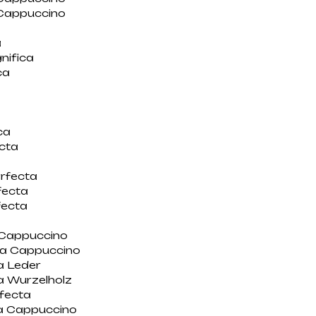
Cappuccino
a
nifica
ca
a
a
a
ca
cta
rfecta
fecta
fecta
Cappuccino
a Cappuccino
a Leder
a Wurzelholz
fecta
a Cappuccino