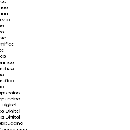
ica
fica
fica
ezia
ca
ca
rso
nifica
ca
ica
nifica
nifica
ca
nifica
ca
ppuccino
ppuccino
Digital
 Digital
 Digital
appuccino
Cappuccino