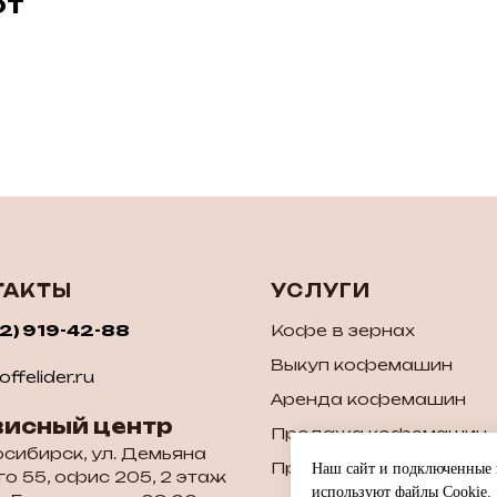
ют
ТАКТЫ
УСЛУГИ
52) 919-42-88
Кофе в зернах
Выкуп кофемашин
ffelider.ru
Аренда кофемашин
висный центр
Продажа кофемашин
осибирск, ул. Демьяна
Продажа б/у кофема
Наш сайт и подключенные к
о 55, офис 205, 2 этаж
используют файлы Cookie.