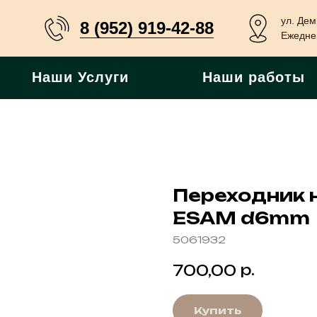
ул. Дем
8 (952) 919-42-88
Ежеднев
Наши Услуги
Наши работы
Переходник н
ESAM d6mm
5061932
р.
700,00
Купить