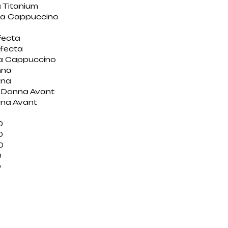
 Titanium
a Cappuccino
fecta
fecta
a Cappuccino
nna
nna
aDonna Avant
na Avant
0
0
0
0
0