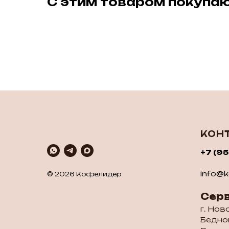
С этим товаром покупа
КОН
+7 (9
info@ko
© 2026 Кофелидер
Сер
г. Нов
Бедног