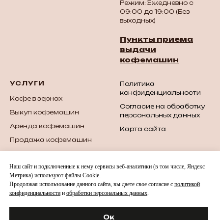
Режим: Ежедневно с
09:00 до 19:00 (Без
выходных)
Пункты приема
выдачи
кофемашин
УСЛУГИ
Политика
конфиденциальности
Кофе в зернах
Согласие на обработку
Выкуп кофемашин
персональных данных
Аренда кофемашин
Карта сайта
Продажа кофемашин
Продажа б/у
кофемашин
Наш сайт и подключенные к нему сервисы веб-аналитики (в том числе, Яндекс
Метрика) используют файлы Cookie.
Запчасти для
Продолжая использование данного сайта, вы даете свое согласие с
политикой
кофемашин
конфиденциальности
и
обработки персональных данных
.
Обслуживание и ремонт
вендинговых аппаратов
Ок