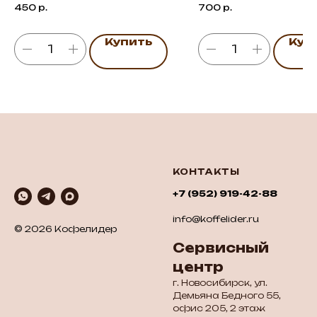
450
р.
700
р.
Купить
Куп
КОНТАКТЫ
+7 (952) 919-42-88
info@koffelider.ru
© 2026 Кофелидер
Сервисный
центр
г. Новосибирск, ул.
Демьяна Бедного 55,
офис 205, 2 этаж