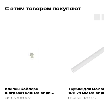
С этим товаром покупают
Клапан бойлера
Трубка для молока 
(нагревателя) Delonghi
10x174 мм Delonghi,
EC/Bar
5313229871
SKU:
5805002
SKU:
5313229871