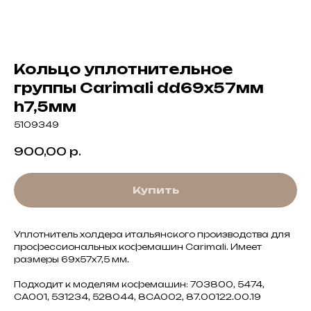
Кольцо уплотнительное
группы Carimali dd69х57мм
h7,5мм
5109349
900,00
р.
Купить
Уплотнитель холдера итальянского производства для
профессиональных кофемашин Carimali. Имеет
размеры 69x57x7,5 мм.
Подходит к моделям кофемашин: 703800, 5474,
CA001, 531234, 528044, 8CA002, 87.00122.00.19