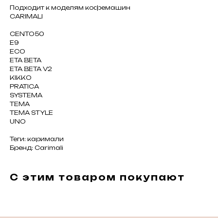
Подходит к моделям кофемашин
CARIMALI
CENTO50
E9
ECO
ETA BETA
ETA BETA V2
KIKKO
PRATICA
SYSTEMA
TEMA
TEMA STYLE
UNO
Теги: каримали
Бренд: Carimali
С этим товаром покупают