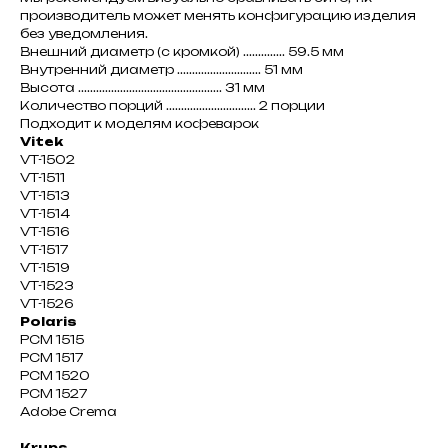
производитель может менять конфигурацию изделия
без уведомления.
Внешний диаметр (с кромкой) .............. 59.5 мм
Внутренний диаметр ............................ 51 мм
Высота ................................................ 31 мм
Количество порций .............................. 2 порции
Подходит к моделям кофеварок
Vitek
VT-1502
VT-1511
VT-1513
VT-1514
VT-1516
VT-1517
VT-1519
VT-1523
VT-1526
Polaris
PCM 1515
PCM 1517
PCM 1520
PCM 1527
Adobe Crema
Krups