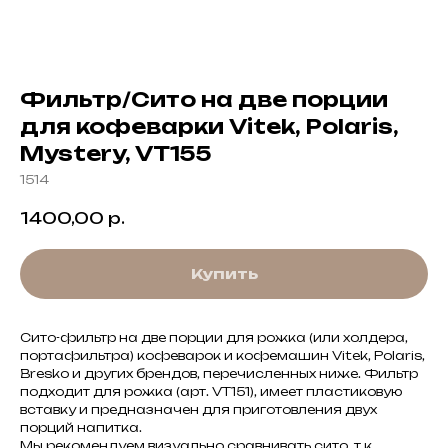
Фильтр/Сито на две порции
для кофеварки Vitek, Polaris,
Mystery, VT155
1514
1400,00
р.
Купить
Сито-фильтр на две порции для рожка (или холдера,
портафильтра) кофеварок и кофемашин Vitek, Polaris,
Bresko и других брендов, перечисленных ниже. Фильтр
подходит для рожка (арт. VT151), имеет пластиковую
вставку и предназначен для приготовления двух
порций напитка.
Мы рекомендуем визуально сравнивать сито, т.к