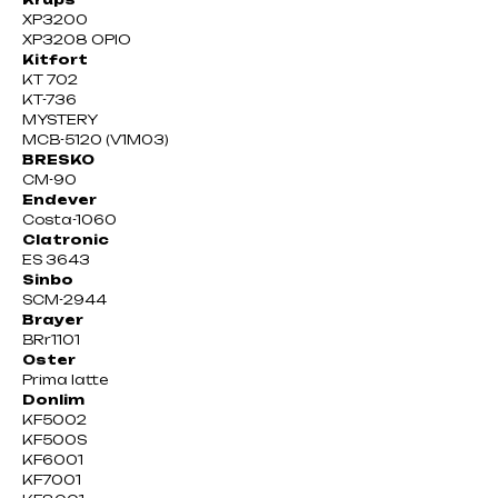
XP3200
XP3208 OPIO
Kitfort
KT 702
KT-736
MYSTERY
MCB-5120 (V1M03)
BRESKO
CM-90
Endever
Costa-1060
Clatronic
ES 3643
Sinbo
SCM-2944
Brayer
BRr1101
Oster
Prima latte
Donlim
KF5002
KF500S
KF6001
KF7001