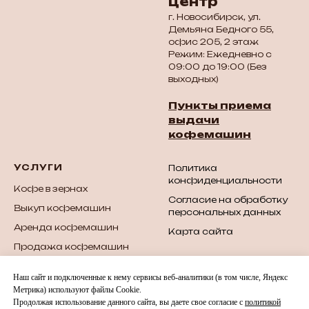
центр
г. Новосибирск, ул.
Демьяна Бедного 55,
офис 205, 2 этаж
Режим: Ежедневно с
09:00 до 19:00 (Без
выходных)
Пункты приема
выдачи
кофемашин
УСЛУГИ
Политика
конфиденциальности
Кофе в зернах
Согласие на обработку
Выкуп кофемашин
персональных данных
Аренда кофемашин
Карта сайта
Продажа кофемашин
Продажа б/у
Наш сайт и подключенные к нему сервисы веб-аналитики (в том числе, Яндекс
кофемашин
Метрика) используют файлы Cookie.
Запчасти для
Продолжая использование данного сайта, вы даете свое согласие с
политикой