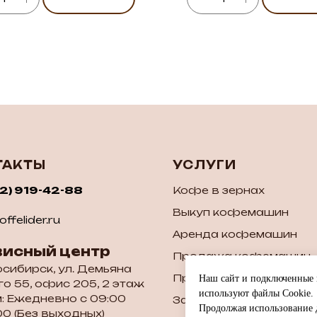
ТАКТЫ
УСЛУГИ
52) 919-42-88
Кофе в зернах
Выкуп кофемашин
ffelider.ru
Аренда кофемашин
висный центр
Продажа кофемашин
осибирск, ул. Демьяна
Продажа б/у кофема
Наш сайт и подключенные к
о 55, офис 205, 2 этаж
используют файлы Cookie.
: Ежедневно с 09:00
Запчасти для кофема
Продолжая использование д
00 (Без выходных)