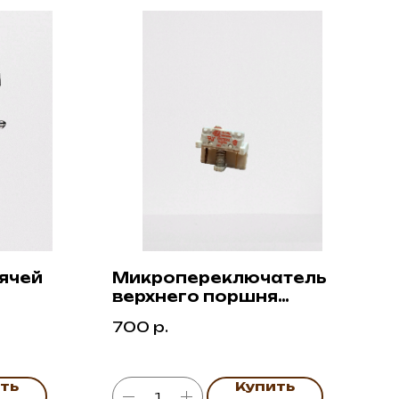
ячей
Микропереключатель
верхнего поршня
Delonghi ECAM
700
р.
ть
Купить