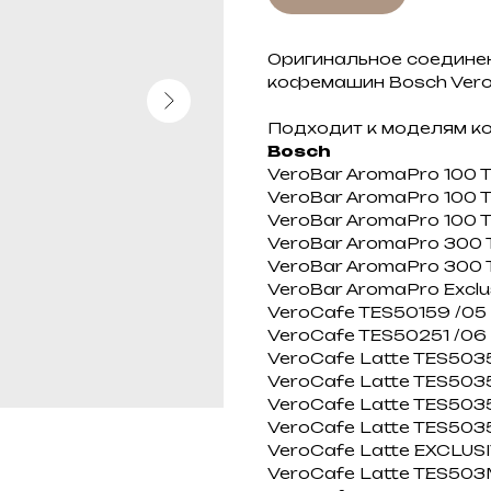
Оригинальное соедине
кофемашин Bosch Vero 
Подходит к моделям 
Bosch
VeroBar AromaPro 100 TE
VeroBar AromaPro 100 TE
VeroBar AromaPro 100 T
VeroBar AromaPro 300 TE
VeroBar AromaPro 300 TE
VeroBar AromaPro Exclusi
VeroCafe TES50159 /05 
VeroCafe TES50251 /06
VeroCafe Latte TES50351 /
VeroCafe Latte TES50354 
VeroCafe Latte TES5035
VeroCafe Latte TES50358 
VeroCafe Latte EXCLUSIV 
VeroCafe Latte TES503M1 