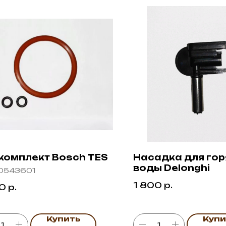
комплект Bosch TES
Насадка для гор
воды Delonghi
0543601
1 800
р.
00
р.
Купить
Купи