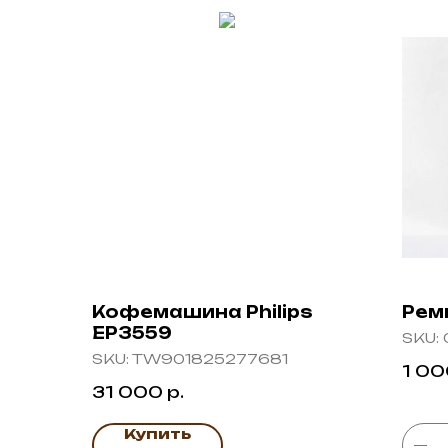
Кофемашина Philips
Рем
EP3559
SKU:
SKU:
TW901825277681
1 0
31 000
р.
Купить