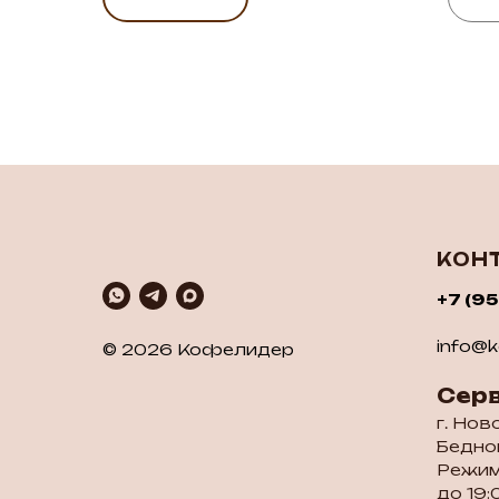
КОН
+7 (9
info@ko
© 2026 Кофелидер
Сер
г. Нов
Бедног
Режим
до 19: